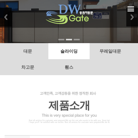
대문
슬라이딩
무레일대문
차고문
휀스
제품소개