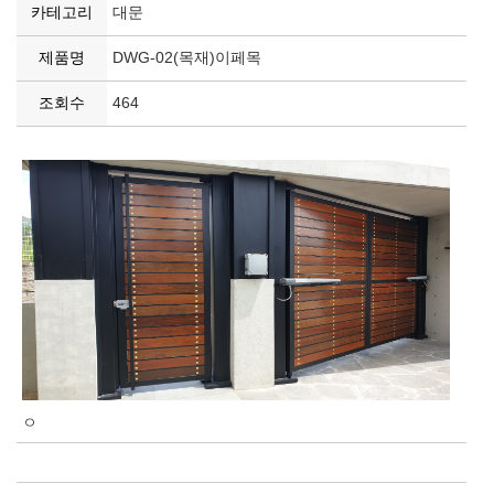
카테고리
대문
제품명
DWG-02(목재)이페목
조회수
464
ㅇ