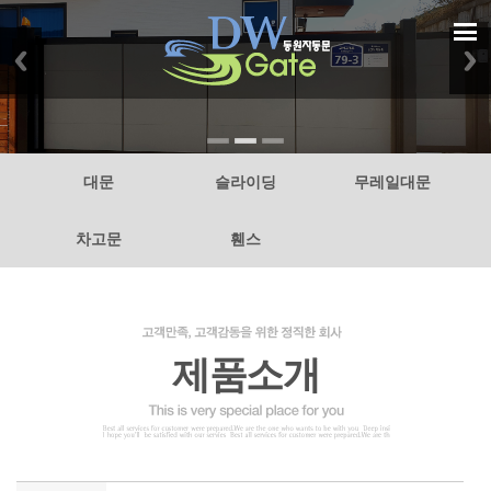
대문
슬라이딩
무레일대문
차고문
휀스
제품소개