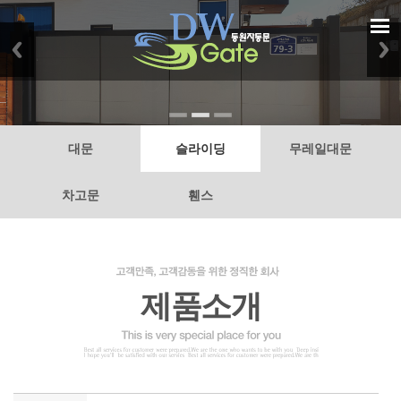
대문
슬라이딩
무레일대문
차고문
휀스
제품소개