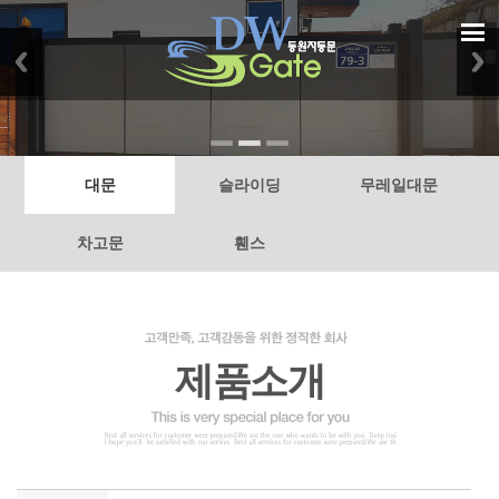
대문
슬라이딩
무레일대문
차고문
휀스
제품소개