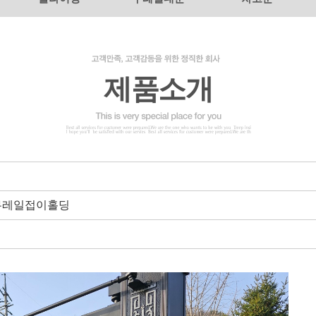
제품소개
)무레일접이홀딩