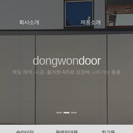
회사소개
제품소개
인사말
대문
오시는길
슬라이딩
무레일대문
dongwon
door
door
door
차고문
휀스
책임 제작, 시공, 철저한 A/S로 성장해 나아가는 동원
슬라이딩
무레일대문
차고문