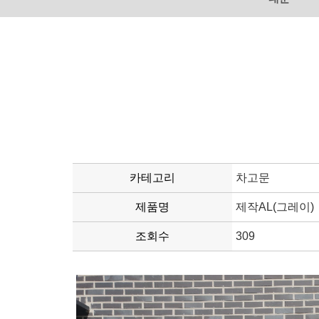
카테고리
차고문
제품명
제작AL(그레이)
조회수
309