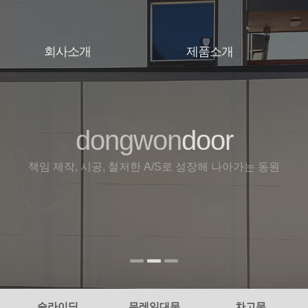
회사소개
제품소개
인사말
대문
오시는길
슬라이딩
무레일대문
dongwon
door
door
door
차고문
휀스
책임 제작, 시공, 철저한 A/S로 성장해 나아가는 동원
슬라이딩
무레일대문
차고문