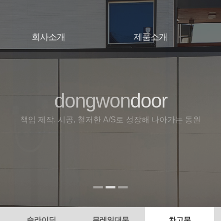
회사소개
제품소개
인사말
대문
오시는길
슬라이딩
무레일대문
dongwon
door
door
door
차고문
휀스
책임 제작, 시공, 철저한 A/S로 성장해 나아가는 동원
슬라이딩
무레일대문
차고문