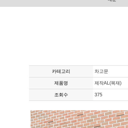
카테고리
차고문
제품명
제작AL(목재)
조회수
375