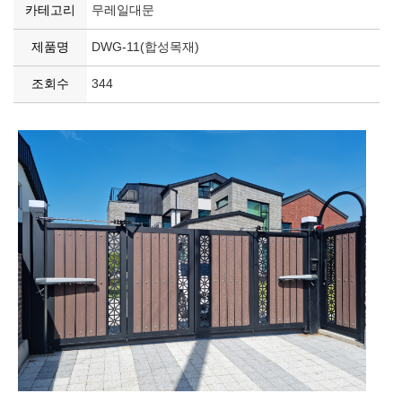
카테고리
무레일대문
제품명
DWG-11(합성목재)
조회수
344