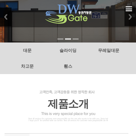
대문
슬라이딩
무레일대문
차고문
휀스
제품소개