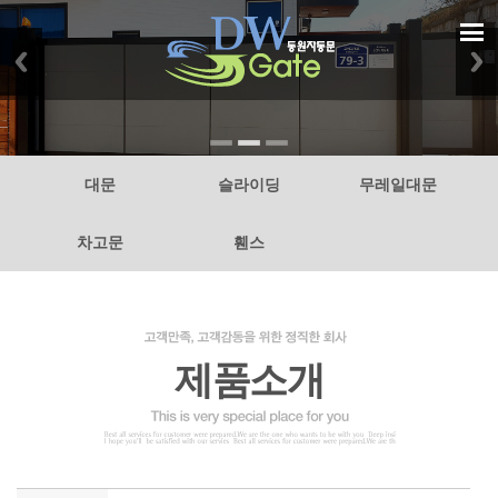
대문
슬라이딩
무레일대문
차고문
휀스
제품소개