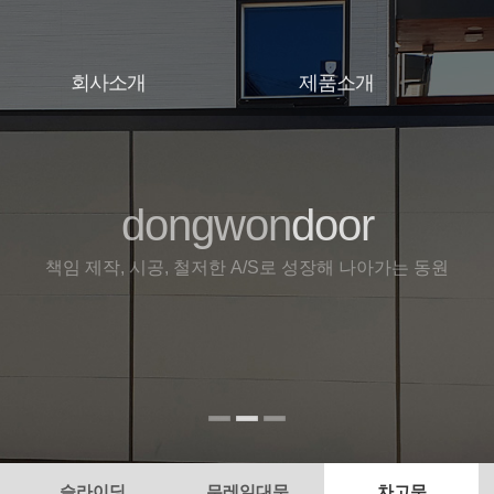
회사소개
제품소개
인사말
대문
오시는길
슬라이딩
무레일대문
dongwon
door
door
door
차고문
휀스
책임 제작, 시공, 철저한 A/S로 성장해 나아가는 동원
슬라이딩
무레일대문
차고문