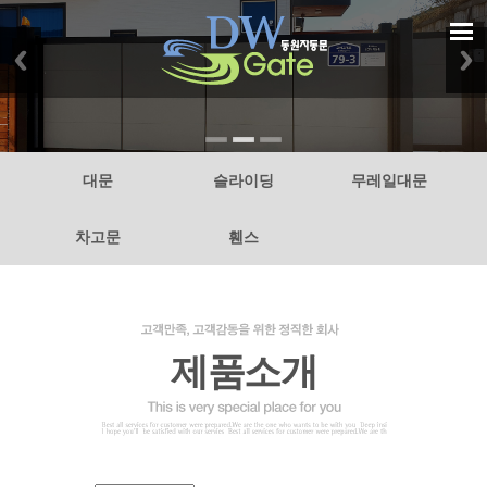
대문
슬라이딩
무레일대문
차고문
휀스
제품소개