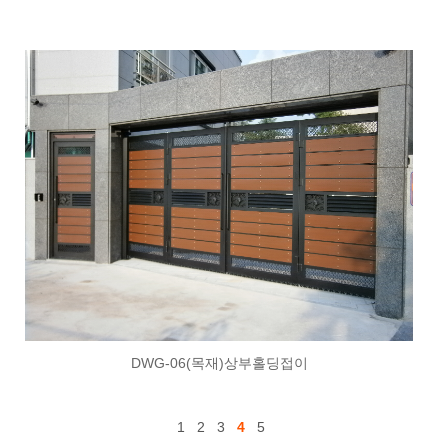
DWG-06(목재)상부홀딩접이
1
2
3
4
5