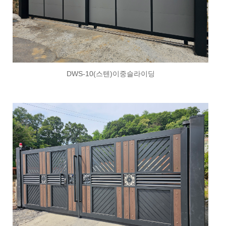
DWS-10(스텐)이중슬라이딩