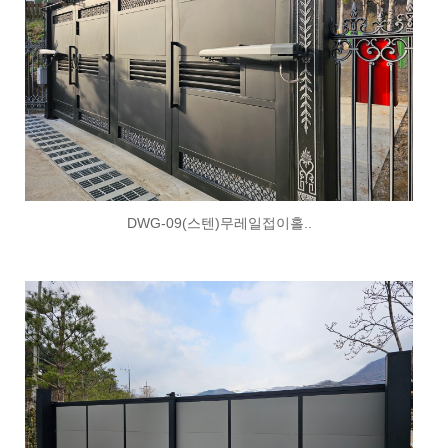
DWG-09(스텐)무레일접이홀..