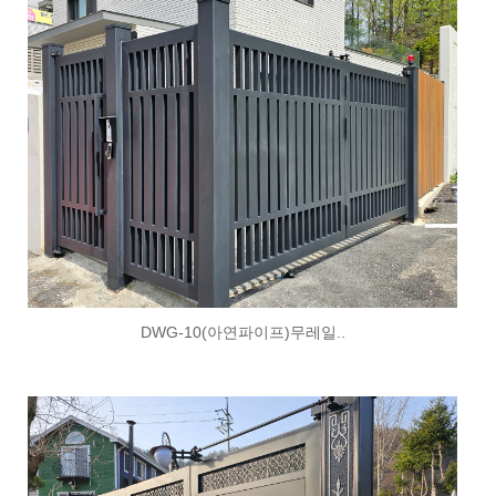
DWG-10(아연파이프)무레일..