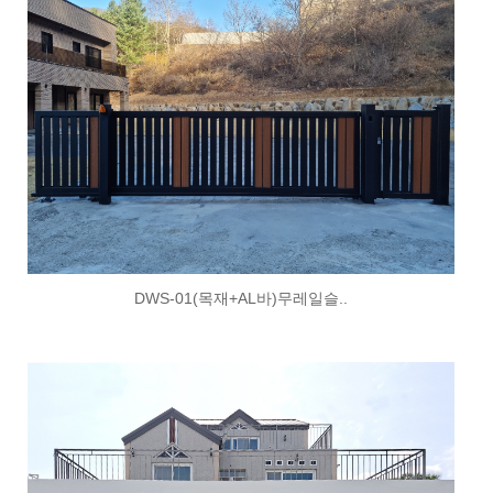
DWS-01(목재+AL바)무레일슬..