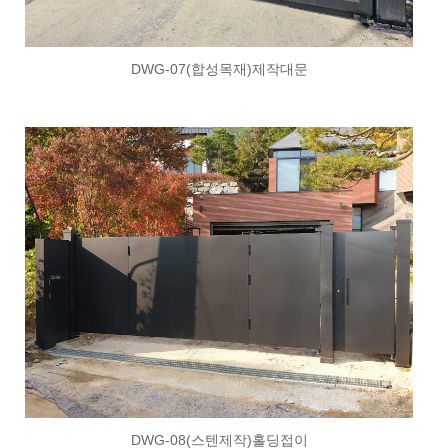
DWG-07(합성목재)제작대문
DWG-08(스텐제작)홀딩접이