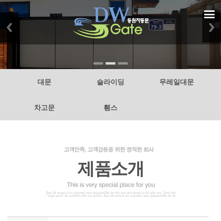
대문
슬라이딩
무레일대문
차고문
휀스
제품소개