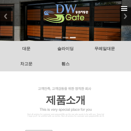
대문
슬라이딩
무레일대문
차고문
휀스
제품소개