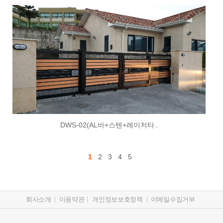
DWS-02(AL바+스텐+레이저타..
1
2
3
4
5
회사소개
이용약관
개인정보보호정책
이메일수집거부