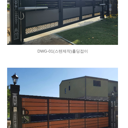
DWG-01(스텐제작)홀딩접이