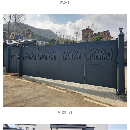
DWS-12
난초타입