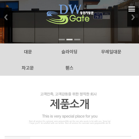
대문
슬라이딩
무레일대문
차고문
휀스
제품소개